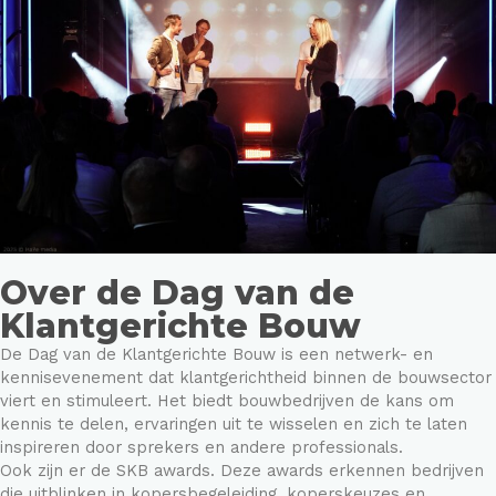
Over de Dag van de
Klantgerichte Bouw
De Dag van de Klantgerichte Bouw is een netwerk- en
kennisevenement dat klantgerichtheid binnen de bouwsector
viert en stimuleert. Het biedt bouwbedrijven de kans om
kennis te delen, ervaringen uit te wisselen en zich te laten
inspireren door sprekers en andere professionals.
Ook zijn er de SKB awards. Deze awards erkennen bedrijven
die uitblinken in kopersbegeleiding, koperskeuzes en