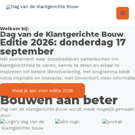
Ga
Main
naar
de
Men
inhoud
Welkom bij:
Dag van de Klantgerichte Bouw
Editie 2026: donderdag 17
september
Hét evenement waar bouwbedrijven samenkomen om
klantgerichtheid te vieren, kennis te delen en elkaar te
inspireren tot betere dienstverlening. Het programma biedt
volop inspiratie en interactie, met binnenkort meer informatie
over de editie van 2026!
Meld je aan voor editie 2026
Bouwen aan beter
Dag van de Klantgerichte Bouw wordt mede mogelijk gemaakt
door: